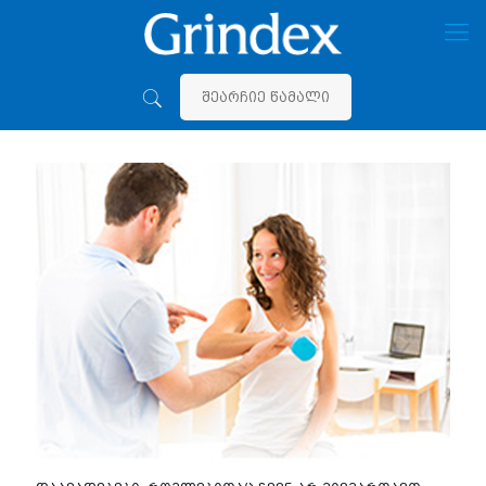
შეარჩიე წამალი