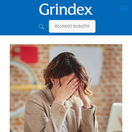
შეარჩიე წამალი