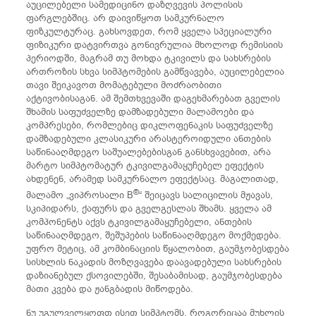
აუცილებელი სამედიცინო დაზღვევის პოლისის
ფარგლებშიც. არ დაივიწყოთ სამკურნალო
ფიზკულტურაც. გახსოვდეთ, რომ ყველა სპეციალური
ფიზიკური დატვირთვა გონივრულია მხოლოდ რემისიის
პერიოდში, მაგრამ თუ მოხდა ტკივილს და სახსრების
ართროზის სხვა სიმპტომების გამწვავება, აუცილებელია
თავი შეიკავოთ მომატებული მოძრაობითი
აქტივობისაგან. ამ შემთხვევაში დაგეხმარებათ გველის
შხამის საფუძველზე დამზადებული მალამოები და
კომპრესები, რომლებიც დიკლოფენაკის საფუძველზე
დამზადებული კლასიკური არასტეროიდული ანთების
საწინააღმდეგო საშუალებებისგან განსხვავებით, არა
მარტო სიმპტომატურ ტკივილგამაყუჩებელ ეფექტის
ახდენენ, არამედ სამკურნალო ეფექტსაც. მაგალითად,
®
მალამო „ვიპროსალი B
“ შეიცავს სალიცილის მჟავას,
სკიპიდარს, ქაფურს და გველგესლას შხამს. ყველა ამ
კომპონენტს აქვს ტკივილგამაყუჩებელი, ანთების
საწინააღმდეგო, შეშუპების საწინააღმდეგო მოქმედება.
უფრო მეტიც, ამ კომბინაციის წყალობით, გაუმჯობესდება
სისხლის ნაკადის მოზღვავება დაავადებული სახსრების
დაზიანებულ ქსოვილებში, შესაბამისად, გაუმჯობესდება
მათი კვება და ჟანგბადის მიწოდება.
ნუ უგულველყოფთ ისეთ სიმპტომს, როგორიცაა მუხლის